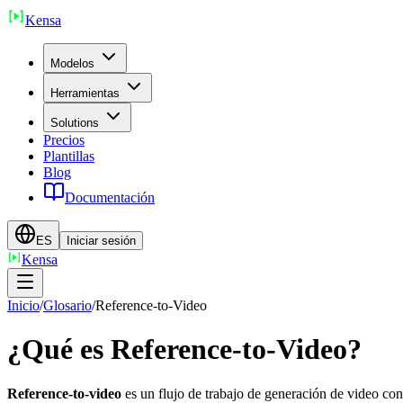
Ken
sa
Modelos
Herramientas
Solutions
Precios
Plantillas
Blog
Documentación
ES
Iniciar sesión
Ken
sa
Inicio
/
Glosario
/
Reference-to-Video
¿Qué es Reference-to-Video?
Reference-to-video
es un flujo de trabajo de generación de video co