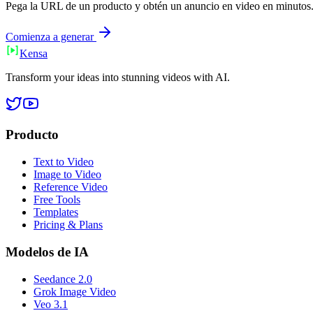
Pega la URL de un producto y obtén un anuncio en video en minutos. Cr
Comienza a generar
Ken
sa
Transform your ideas into stunning videos with AI.
Producto
Text to Video
Image to Video
Reference Video
Free Tools
Templates
Pricing & Plans
Modelos de IA
Seedance 2.0
Grok Image Video
Veo 3.1