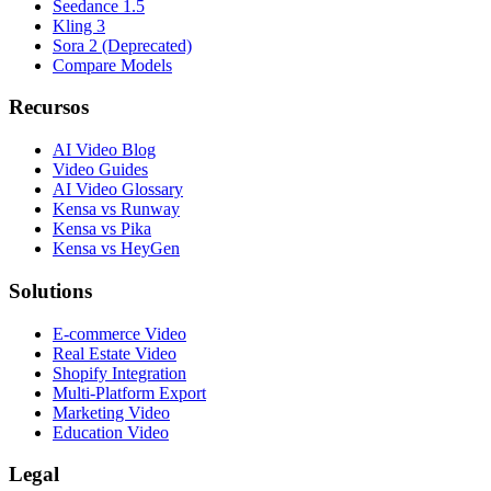
Seedance 1.5
Kling 3
Sora 2 (Deprecated)
Compare Models
Recursos
AI Video Blog
Video Guides
AI Video Glossary
Kensa vs Runway
Kensa vs Pika
Kensa vs HeyGen
Solutions
E-commerce Video
Real Estate Video
Shopify Integration
Multi-Platform Export
Marketing Video
Education Video
Legal