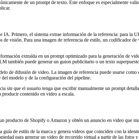
der únicamente de un prompt de texto. Este enfoque es especialmente v
licar.
 IA. Primero, el sistema extrae información de la referencia: para la UR
de visión. Para una imagen de referencia de estilo, un codificador de vi
formación extraída en un prompt optimizado para la generación de video
LLM también puede generar un guion publicitario o un texto superpuesto
odelo de difusión de video. La imagen de referencia puede usarse com
 del modelo y de la configuración del pipeline.
encia sin que el usuario tenga que escribir manualmente un prompt detall
 producir contenido en video a escala.
 producto de Shopify o Amazon y obtén un anuncio en video que muest
uía de estilo de la marca y genera videos que coinciden con la identid
dad para generar un video de recorrido virtual a partir de las fotos y 