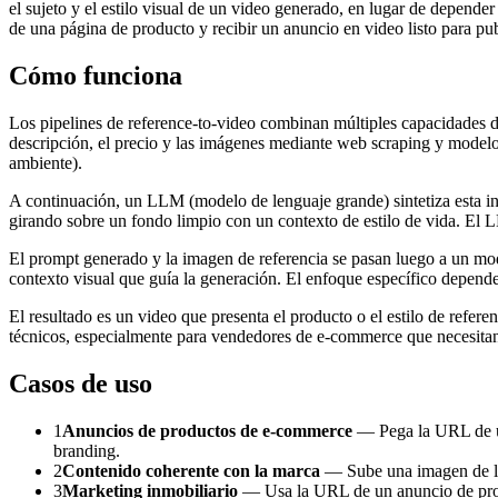
el sujeto y el estilo visual de un video generado, en lugar de depen
de una página de producto y recibir un anuncio en video listo para pub
Cómo funciona
Los pipelines de reference-to-video combinan múltiples capacidades de
descripción, el precio y las imágenes mediante web scraping y modelos 
ambiente).
A continuación, un LLM (modelo de lenguaje grande) sintetiza esta in
girando sobre un fondo limpio con un contexto de estilo de vida. El 
El prompt generado y la imagen de referencia se pasan luego a un m
contexto visual que guía la generación. El enfoque específico depende
El resultado es un video que presenta el producto o el estilo de refer
técnicos, especialmente para vendedores de e-commerce que necesitan
Casos de uso
1
Anuncios de productos de e-commerce
— Pega la URL de un
branding.
2
Contenido coherente con la marca
— Sube una imagen de la g
3
Marketing inmobiliario
— Usa la URL de un anuncio de propie