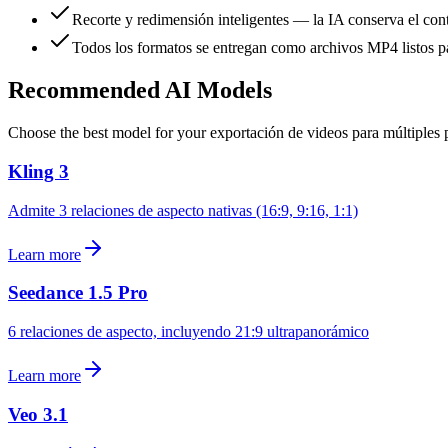
Recorte y redimensión inteligentes — la IA conserva el con
Todos los formatos se entregan como archivos MP4 listos p
Recommended AI Models
Choose the best model for your
exportación de videos para múltiples 
Kling 3
Admite 3 relaciones de aspecto nativas (16:9, 9:16, 1:1)
Learn more
Seedance 1.5 Pro
6 relaciones de aspecto, incluyendo 21:9 ultrapanorámico
Learn more
Veo 3.1