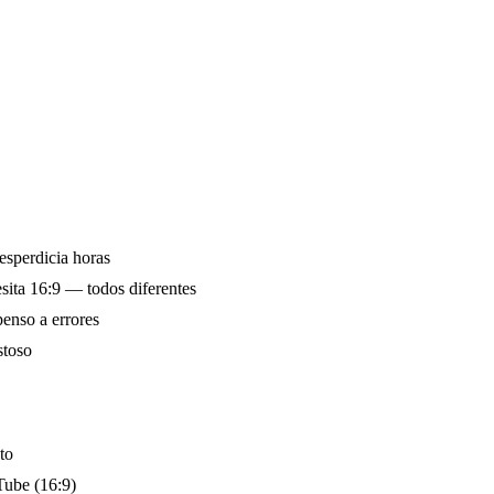
sperdicia horas
sita 16:9 — todos diferentes
penso a errores
stoso
to
Tube (16:9)